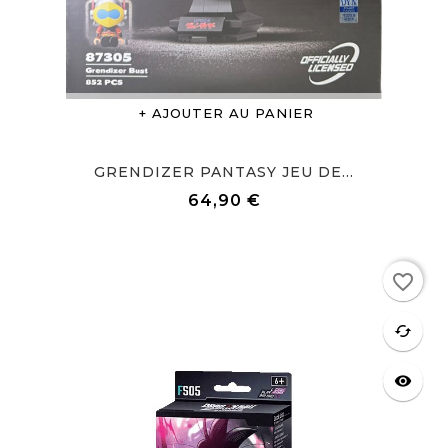
AJOUTER AU PANIER
GRENDIZER PANTASY JEU DE...
64,90 €
Prix
Rupture de stock
favorite_border
favorite
cached
visibility