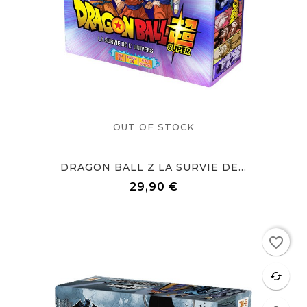
OUT OF STOCK
DRAGON BALL Z LA SURVIE DE...
29,90 €
Prix
Rupture de stock
favorite_border
favorite
cached