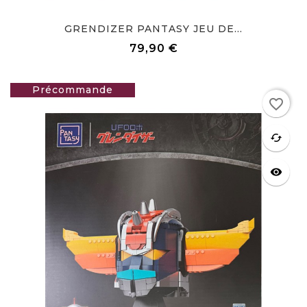
GRENDIZER PANTASY JEU DE...
79,90 €
Prix
favorite_border
64,90 €
favorite
cached
visibility