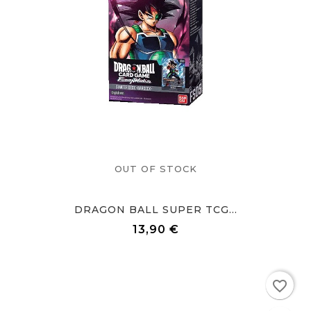
OUT OF STOCK
DRAGON BALL SUPER TCG...
13,90 €
Prix
Rupture de stock
favorite_border
favorite