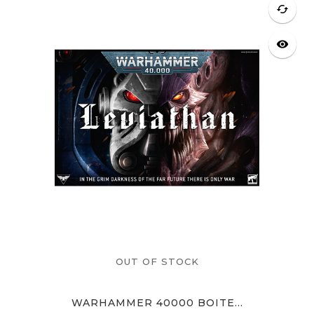
cached
visibility
OUT OF STOCK
WARHAMMER 40000 BOITE...