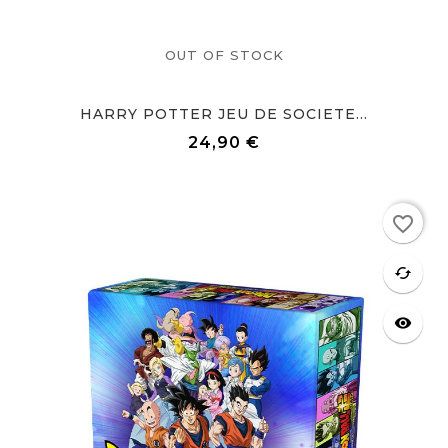
OUT OF STOCK
HARRY POTTER JEU DE SOCIETE...
24,90 €
Prix
Rupture de stock
favorite_border
favorite
cached
visibility