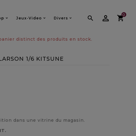
0

op
Jeux-Video
Divers
nier distinct des produits en stock.
LARSON 1/6 KITSUNE
sition dans une vitrine du magasin.
IT.