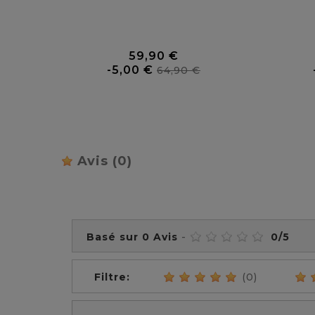
0 Avis
59,90 €
Prix
Prix
-5,00 €
64,90 €
de
base
Avis
(0)
Basé sur
0
Avis
-
0
/
5
Filtre:
(0)