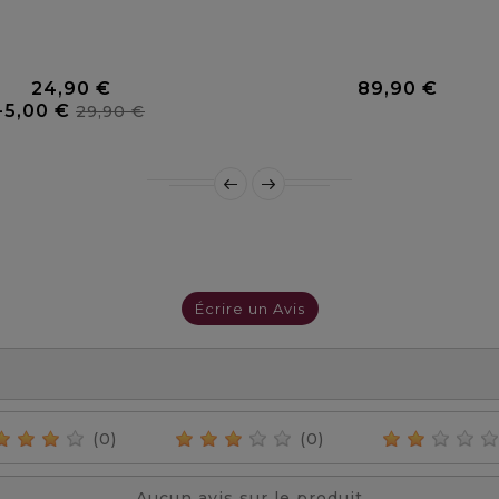
0 Avis
24,90 €
89,90 €
Prix
Prix
Prix
-5,00 €
29,90 €
de
base
Écrire un Avis
(0)
(0)
Aucun avis sur le produit