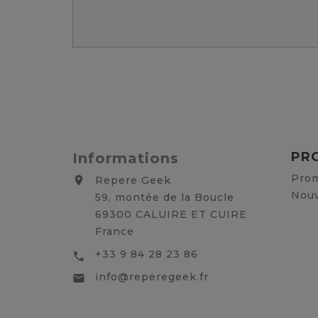
PR
Informations
Prom
Repere Geek

Nouv
59, montée de la Boucle
69300 CALUIRE ET CUIRE
France
+33 9 84 28 23 86

info@reperegeek.fr
