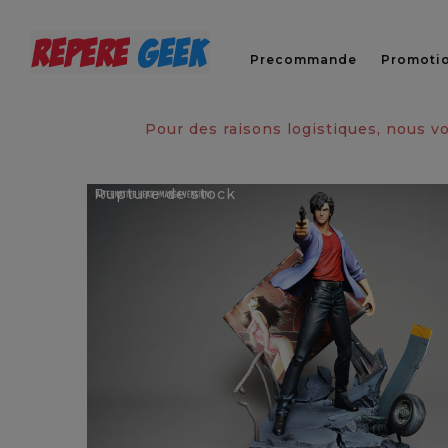
Precommande
Promoti
Pour des raisons logistiques, nous 
Rupture de stock