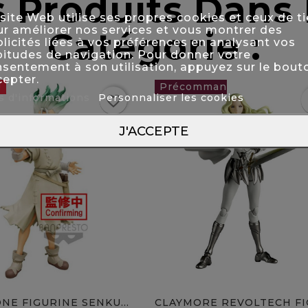
s Produits Dan
site Web utilise ses propres cookies et ceux de ti
r améliorer nos services et vous montrer des
Catégorie :
licités liées à vos préférences en analysant vos
itudes de navigation. Pour donner votre
sentement à son utilisation, appuyez sur le bout
epter.
!
s d'informations
Personnaliser les cookies
favorite_border
f
89,90 €
favorite
J'ACCEPTE
NE FIGURINE SENKU...