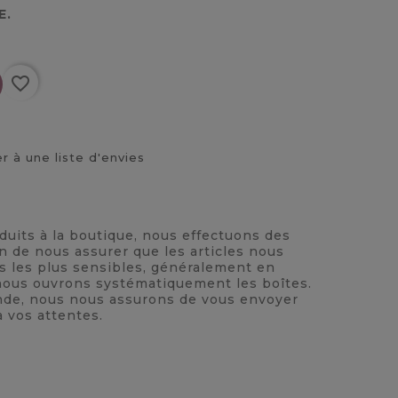
E.
favorite_border
r à une liste d'envies
oduits à la boutique, nous effectuons des
n de nous assurer que les articles nous
ts les plus sensibles, généralement en
, nous ouvrons systématiquement les boîtes.
nde, nous nous assurons de vous envoyer
à vos attentes.