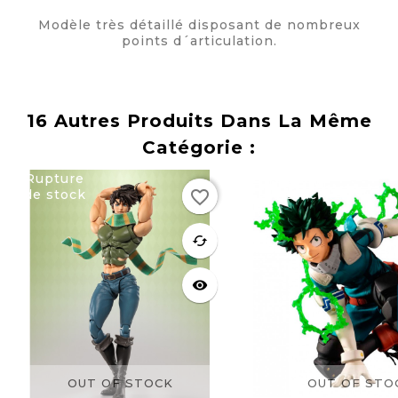
Modèle très détaillé disposant de nombreux
points d´articulation.
16 Autres Produits Dans La Même
Catégorie :
Rupture
Rupture
favorite_border
de stock
de stock
favorite
cached
visibility
OUT OF STOCK
OUT OF STO