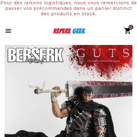
Pour des raisons logistiques, nous vous remercions de
passer vos précommandes dans un panier distinct
des produits en stock.
0

Rupture de stock