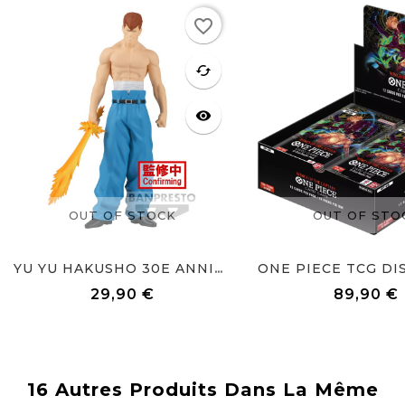
Rupture
Rupture
favorite_border
de stock
de stock
favorite
cached
visibility
OUT OF STOCK
OUT OF STO
YU YU HAKUSHO 30E ANNIV...
29,90 €
89,90 €
Prix
Prix
16 Autres Produits Dans La Même