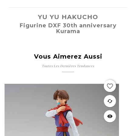
YU YU HAKUCHO
Figurine DXF 30th anniversary
Kurama
Vous Aimerez Aussi
Toutes Les Dernières Tendances
favorite_border
favorite
cached
visibility