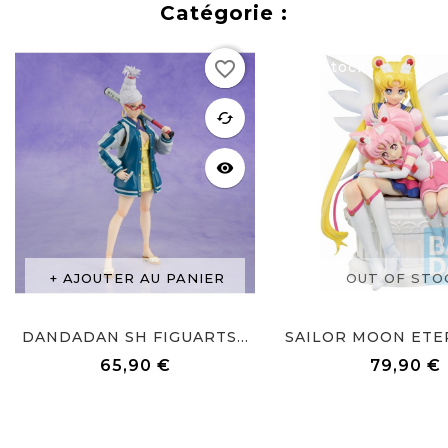
Catégorie :
Rupture
favorite_border
de stock
favorite
cached
visibility
AJOUTER AU PANIER
OUT OF STO
DANDADAN SH FIGUARTS...
65,90 €
79,90 €
Prix
Prix