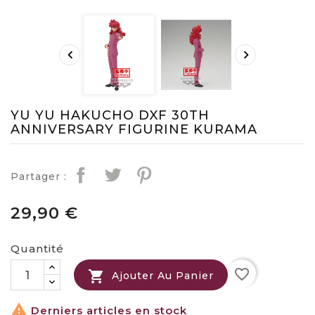


YU YU HAKUCHO DXF 30TH
ANNIVERSARY FIGURINE KURAMA
Partager :
29,90 €
Quantité
favorite_border

Ajouter Au Panier

Derniers articles en stock