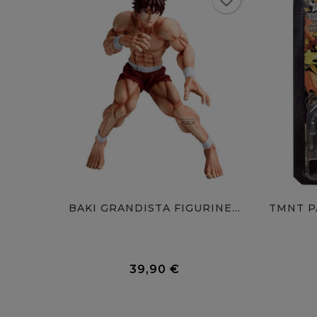
favorite_border
BAKI GRANDISTA FIGURINE...
0 Avis
39,90 €
Prix