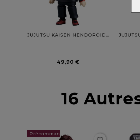
JUJUTSU KAISEN NENDOROID...
0 Avis
49,90 €
Prix
16 Autre
39,90 €
favorite