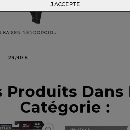
J'ACCEPTE
JUJUTSU KAISEN NENDOROID...
0 Avis
29,90 €
Prix
s Produits Dan
Catégorie :
Rupture
de stock
favorite