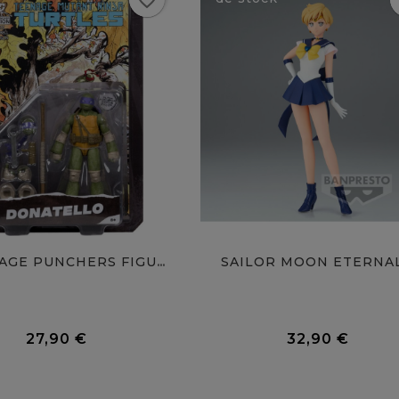
favorite_border
f
SAILOR MOON ETERNAL.
TMNT PAGE PUNCHERS FIGURINE...
0 Avis
27,90 €
32,90 €
Prix
Prix