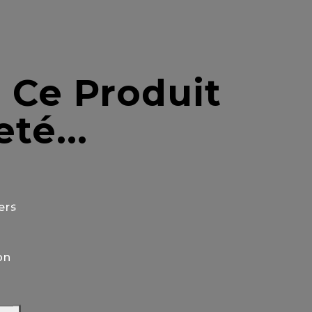
 Ce Produit
té...
ers
on