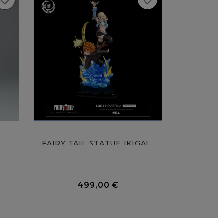
avorite_border
favorite_border
..
FAIRY TAIL STATUE IKIGAI...
EVANGEL
0 Avis
0 Avis
499,00 €
Prix