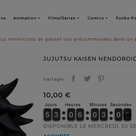
ons
Animation
Films/series
Comics
Funko P
vous remercions de passer vos précommandes dans un pa
JUJUTSU KAISEN NENDOROI
Partager :
10,00 €
Jours
Heures
Minutes
Secondes
4
4
5
5
2
2
3
3
9
9
0
0
5
5
6
6
9
9
0
0
2
2
3
3
9
9
0
0
5
4
5
DISPONIBLE LE MERCREDI, 30 S