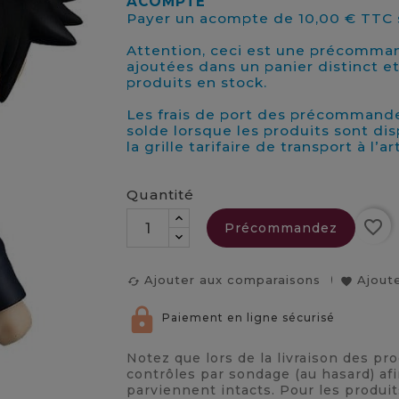
ACOMPTE
Payer un acompte de 10,00 € TTC s
Attention, ceci est une précomma
ajoutées dans un panier distinct e
produits en stock.
Les frais de port des précommande
solde lorsque les produits sont di
la grille tarifaire de transport à l’a
Quantité
favorite_border
Précommandez
Ajouter aux comparaisons
Ajoute
cached
favorite
Paiement en ligne sécurisé
Notez que lors de la livraison des pr
contrôles par sondage (au hasard) afi
parviennent intacts. Pour les produi