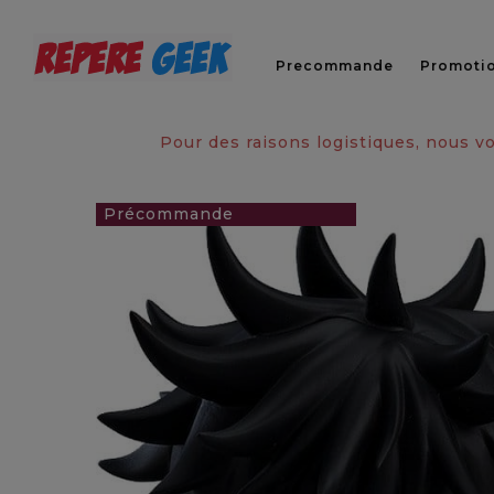
Precommande
Promoti
Pour des raisons logistiques, nous 
49,90 €