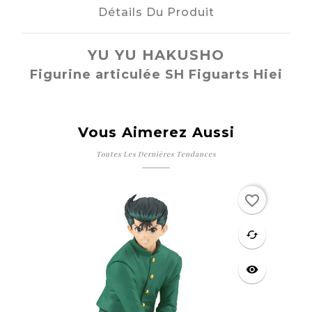
Détails Du Produit
YU YU HAKUSHO
Figurine articulée SH Figuarts Hiei
Vous Aimerez Aussi
Toutes Les Dernières Tendances
favorite_border
favorite
cached
visibility