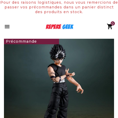
Pour des raisons logistiques, nous vous remercions de
passer vos précommandes dans un panier distinct
des produits en stock.
0

59,90 €