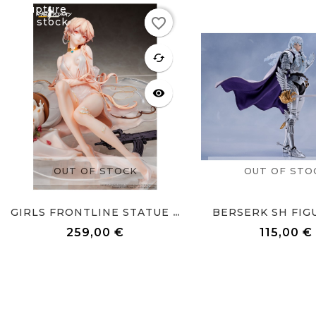
Rupture
Rupture
favorite_border
de stock
de stock
favorite
cached
visibility
OUT OF STOCK
OUT OF STO
BERSERK SH FIGU
GIRLS FRONTLINE STATUE 1/7...
259,00 €
115,00 €
Prix
Prix