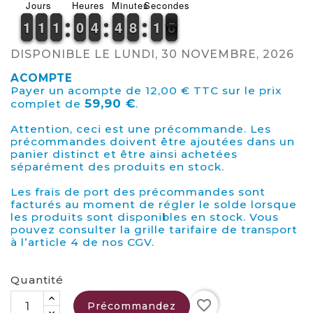
Jours
Heures
Minutes
Secondes
1
1
1
1
1
1
1
1
1
1
1
1
9
9
0
0
3
3
4
4
3
3
4
4
7
7
8
8
1
1
1
1
6
5
5
DISPONIBLE LE LUNDI, 30 NOVEMBRE, 2026
ACOMPTE
Payer un acompte de 12,00 € TTC sur le prix
59,90 €
complet de
.
Attention, ceci est une précommande. Les
précommandes doivent être ajoutées dans un
panier distinct et être ainsi achetées
séparément des produits en stock.
Les frais de port des précommandes sont
facturés au moment de régler le solde lorsque
les produits sont disponibles en stock. Vous
pouvez consulter la grille tarifaire de transport
à l’article 4 de nos CGV.
Quantité
favorite_border
Précommandez