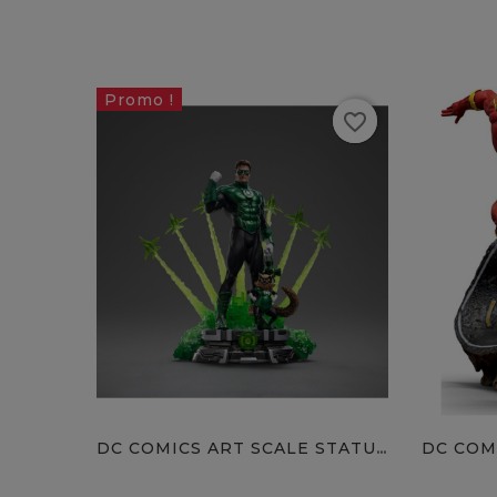
Promo !
favorite_border
favorite
DC COMICS ART SCALE STATUE...