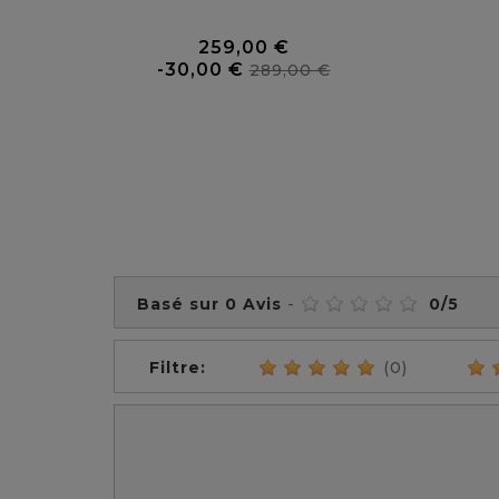
0 Avis
259,00 €
Prix
Prix
-30,00 €
289,00 €
de
base
Basé sur
0
Avis
-
0
/
5
Filtre:
(0)