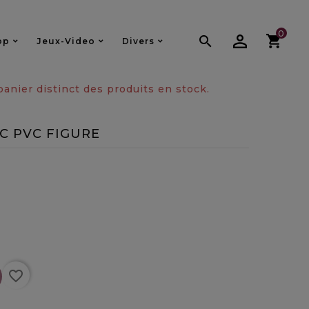
0

op
Jeux-Video
Divers
nier distinct des produits en stock.
C PVC FIGURE
favorite_border