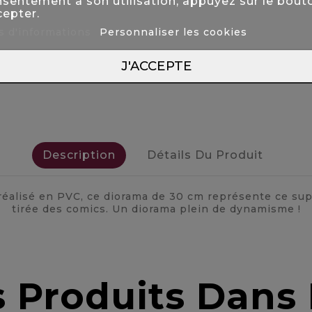
sentement à son utilisation, appuyez sur le bout
epter.
s d'informations
Personnaliser les cookies
J'ACCEPTE
Description
Détails Du Produit
réalisé en PVC, ce diorama de 30 cm représente ce sup
tirée des comics. Un diorama plein de dynamisme !
s Produits Dan