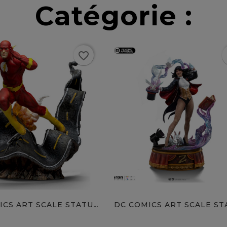
Catégorie :
favorite_border
f
favorite
DC COMICS ART SCALE STATUE...