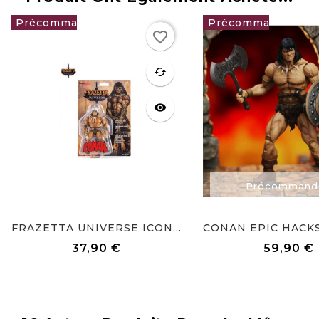
favorite_border
37,90 €
59,90 €
favorite
cached
visibility
Précommandez
Précommand
FRAZETTA UNIVERSE ICON...
37,90 €
59,90 €
Prix
Prix