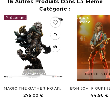
16 Autres Produits Dans La Même
Catégorie :
Rupture
favorite_border
de stock
275,00 €
favorite
cached
visibility
Précommandez
OUT OF STO
MAGIC THE GATHERING ART...
275,00 €
44,90 €
Prix
Prix