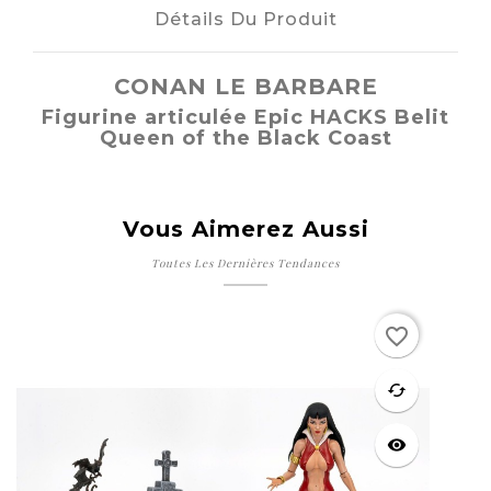
Détails Du Produit
CONAN LE BARBARE
Figurine articulée Epic HACKS Belit
Queen of the Black Coast
Vous Aimerez Aussi
Toutes Les Dernières Tendances
favorite_border
favorite
cached
visibility