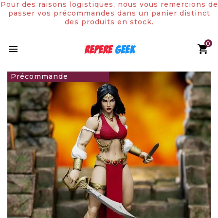
Pour des raisons logistiques, nous vous remercions de
passer vos précommandes dans un panier distinct
des produits en stock.
0

59,90 €