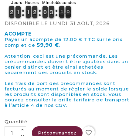
Jours
Heures
Minutes
Secondes
1
1
2
2
1
1
1
1
1
1
1
1
1
1
2
2
9
9
0
0
2
2
3
3
2
1
1
9
8
9
DISPONIBLE LE LUNDI, 31 AOÛT, 2026
ACOMPTE
Payer un acompte de 12,00 € TTC sur le prix
59,90 €
complet de
.
Attention, ceci est une précommande. Les
précommandes doivent être ajoutées dans un
panier distinct et être ainsi achetées
séparément des produits en stock.
Les frais de port des précommandes sont
facturés au moment de régler le solde lorsque
les produits sont disponibles en stock. Vous
pouvez consulter la grille tarifaire de transport
à l’article 4 de nos CGV.
Quantité
favorite_border
Précommandez