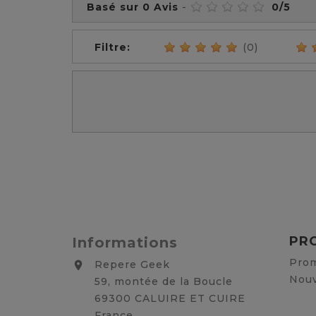
Basé sur
0
Avis
-
0
/
5
Filtre:
(0)
PR
Informations
Prom
Repere Geek

Nouv
59, montée de la Boucle
69300 CALUIRE ET CUIRE
France