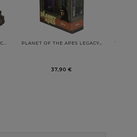
...
THE CON
PLANET OF THE APES LEGACY...
0 Avis
0 Avis
37,90 €
Prix