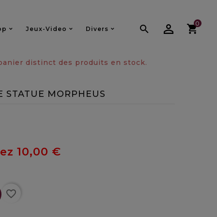
0

op
Jeux-Video
Divers
nier distinct des produits en stock.
XE STATUE MORPHEUS
z 10,00 €
favorite_border