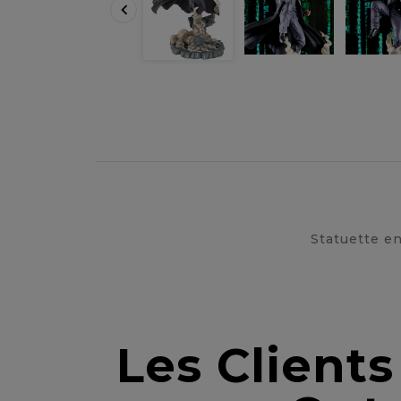

Statuette en
Les Client