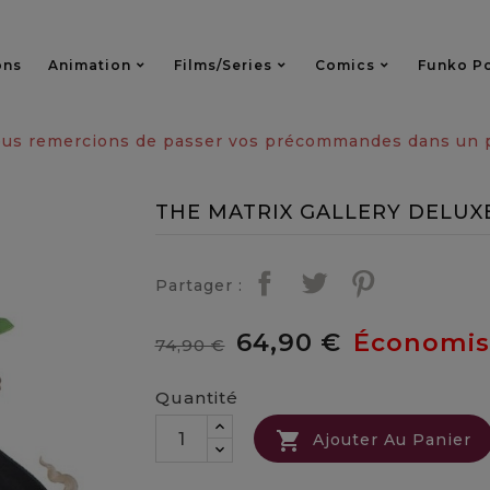
ons
Animation
Films/series
Comics
Funko P
vous remercions de passer vos précommandes dans un pa
THE MATRIX GALLERY DELU
Partager :
64,90 €
Économise
74,90 €
Quantité

Ajouter Au Panier