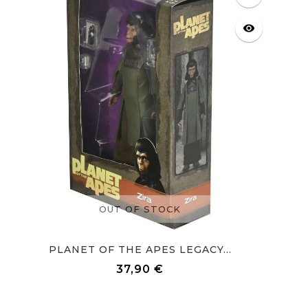
visibility
OUT OF STOCK
PLANET OF THE APES LEGACY...
37,90 €
Prix