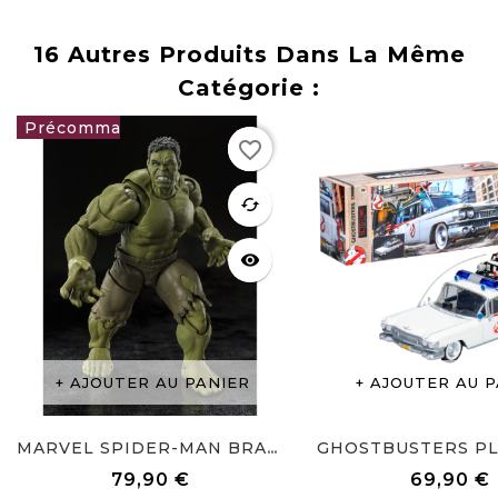
16 Autres Produits Dans La Même
Catégorie :
favorite_border
79,90 €
favorite
cached
visibility
AJOUTER AU PANIER
AJOUTER AU P
MARVEL SPIDER-MAN BRAND NEW...
79,90 €
69,90 €