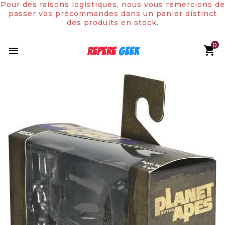
Pour des raisons logistiques, nous vous remercions de
passer vos précommandes dans un panier distinct
des produits en stock.
0
