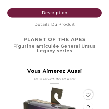
Description
Détails Du Produit
PLANET OF THE APES
Figurine articulée General Ursus
Legacy series
Vous Aimerez Aussi
Toutes Les Dernières Tendances
Rupture de stock
favorite_border
favorite
cached