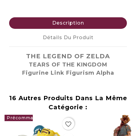
Description
Détails Du Produit
THE LEGEND OF ZELDA
TEARS OF THE KINGDOM
Figurine Link Figurism Alpha
16 Autres Produits Dans La Même
Catégorie :
favorite_border
29,90 €
favorite