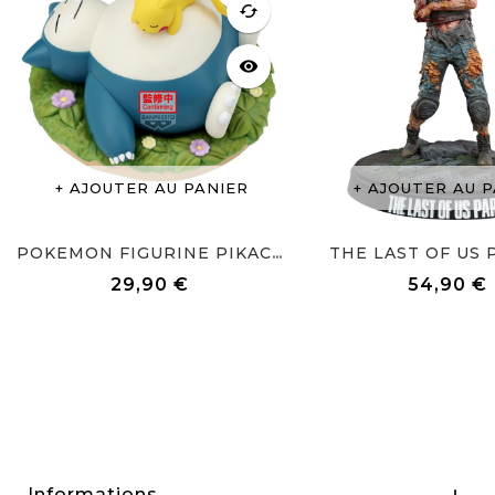
cached
visibility
AJOUTER AU PANIER
AJOUTER AU P
THE LAST OF US P
POKEMON FIGURINE PIKACHU &...
29,90 €
54,90 €
Prix
Prix
Informations