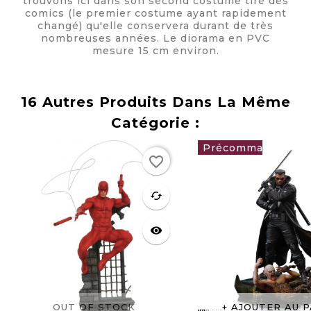
trouvons ici dans son second costume tiré des
comics (le premier costume ayant rapidement
changé) qu'elle conservera durant de très
nombreuses années. Le diorama en PVC
mesure 15 cm environ.
16 Autres Produits Dans La Même
Catégorie :
Rupture
favorite_border
de stock
219,00 €
favorite
cached
visibility
OUT OF STOCK
AJOUTER AU P