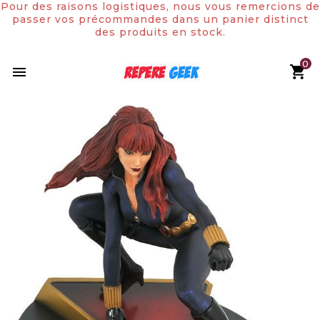
Pour des raisons logistiques, nous vous remercions de
passer vos précommandes dans un panier distinct
des produits en stock.
0

Rupture de stock