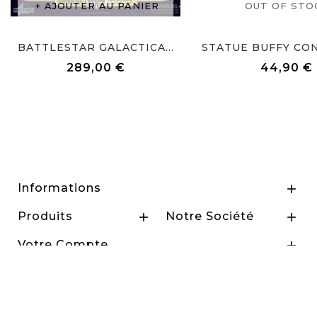
AJOUTER AU PANIER
OUT OF STO
BATTLESTAR GALACTICA...
289,00 €
44,90 €
Prix
Prix
Informations

Produits
Notre Société


Votre Compte

2026 - RepereGeek