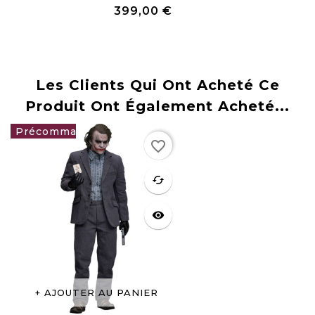
399,00 €
Prix
Les Clients Qui Ont Acheté Ce
Produit Ont Également Acheté...
favorite_border
349,00 €
favorite
cached
visibility
AJOUTER AU PANIER