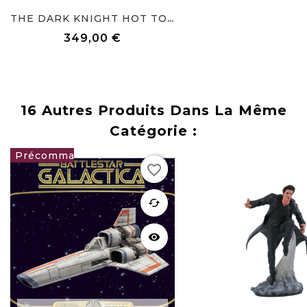
THE DARK KNIGHT HOT TOYS...
349,00 €
Prix
16 Autres Produits Dans La Même
Catégorie :
Rupture
favorite_border
de stock
289,00 €
favorite
cached
visibility