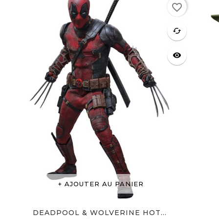
favorite_border
favorite
cached
visibility
AJOUTER AU PANIER
DEADPOOL & WOLVERINE HOT...