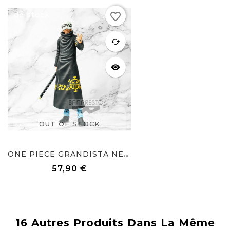
Rupture
favorite_border
de stock
favorite
cached
visibility
OUT OF STOCK
ONE PIECE GRANDISTA NERO...
57,90 €
Prix
16 Autres Produits Dans La Même