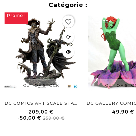
Catégorie :
Promo !
Rupture
Rupture
favorite_border
de stock
de stock
favorite
cached
visibility
OUT OF STOCK
OUT OF STO
DC COMICS ART SCALE STATUE...
209,00 €
49,90 €
Prix
Prix
Prix
-50,00 €
259,00 €
de
base