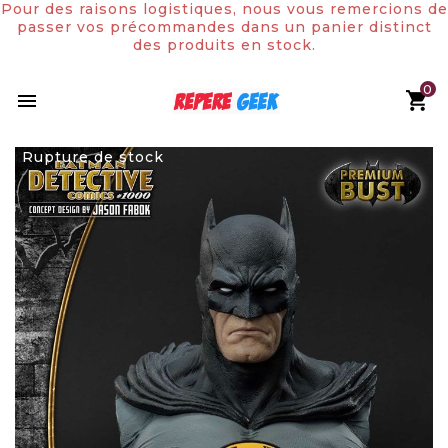
Pour des raisons logistiques, nous vous remercions de
passer vos précommandes dans un panier distinct
des produits en stock.
0

Rupture de stock