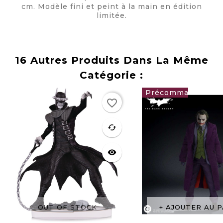
cm. Modèle fini et peint à la main en édition
limitée.
16 Autres Produits Dans La Même
Catégorie :
Rupture
favorite_border
de stock
129,00 €
favorite
cached
visibility
OUT OF STOCK
AJOUTER AU P