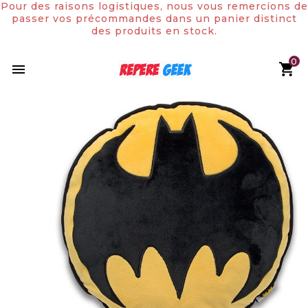
Pour des raisons logistiques, nous vous remercions de
passer vos précommandes dans un panier distinct
des produits en stock.
0

Rupture de stock