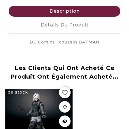
Description
Détails Du Produit
DC Comics : coussin BATMAN
Les Clients Qui Ont Acheté Ce
Produit Ont Également Acheté...
Rupture
favorite_border
de stock
favorite
cached
visibility