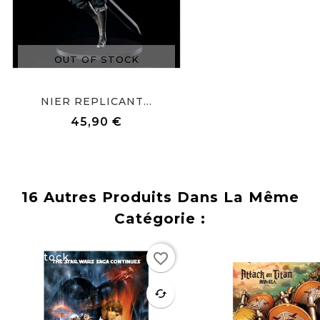
OUT OF STOCK
NIER REPLICANT...
45,90 €
Prix
16 Autres Produits Dans La Même
Catégorie :
Rupture
Rupture
favorite_border
de stock
de stock
favorite
cached