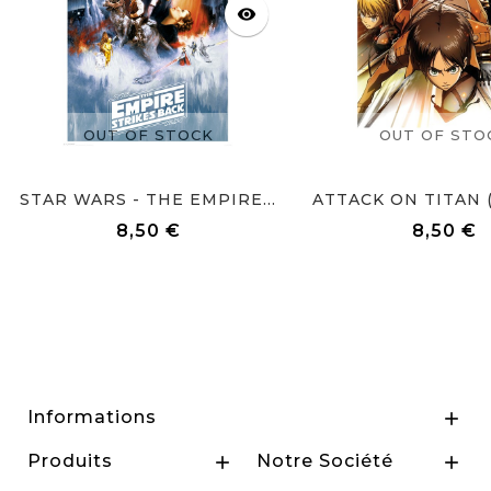
visibility
OUT OF STOCK
OUT OF STO
STAR WARS - THE EMPIRE...
8,50 €
8,50 €
Prix
Prix
Informations

Produits
Notre Société

