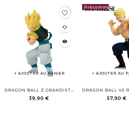
favorite_border
57,90 €
favorite
cached
visibility
AJOUTER AU PANIER
AJOUTER AU P
DRAGON BALL Z GRANDISTA...
39,90 €
57,90 €
Prix
Prix