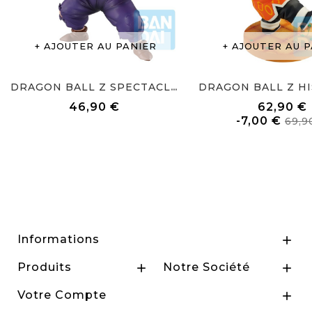
AJOUTER AU PANIER
AJOUTER AU P
DRAGON BALL Z SPECTACLE...
46,90 €
62,90 €
Prix
Prix
-7,00 €
69,9
de
base
Informations

Produits
Notre Société


Votre Compte
