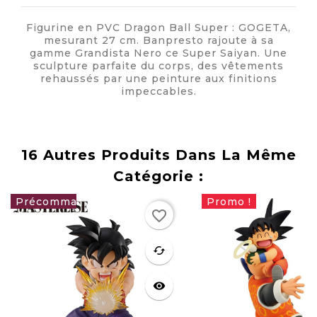
Figurine en PVC Dragon Ball Super : GOGETA,
mesurant 27 cm. Banpresto rajoute à sa
gamme Grandista Nero ce Super Saiyan. Une
sculpture parfaite du corps, des vêtements
rehaussés par une peinture aux finitions
impeccables.
16 Autres Produits Dans La Même
Catégorie :
Promo !
favorite_border
46,90 €
favorite
cached
visibility