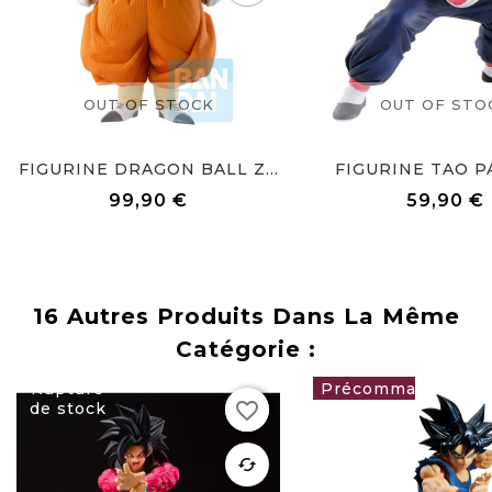
OUT OF STOCK
OUT OF STO
FIGURINE DRAGON BALL Z...
FIGURINE TAO PAI
99,90 €
59,90 €
Prix
Prix
16 Autres Produits Dans La Même
Catégorie :
Rupture
favorite_border
de stock
39,90 €
favorite
cached