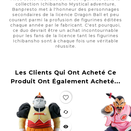
collection Ichibansho Mystical adventure,
Banpresto met à l'honneur des personnages
secondaires de la licence Dragon Ball et peu
courant parmi la profusion de figurines éditées
chaque année par le fabricant. C'est pourquoi,
ce duo devrait être un achat incontournable
pour les fans de la licence tant les figurines
Ichibansho sont à chaque fois une véritable
réussite.
Les Clients Qui Ont Acheté Ce
Produit Ont Également Acheté...
Rupture
Rupture
favorite_border
de stock
de stock
favorite
cached
visibility