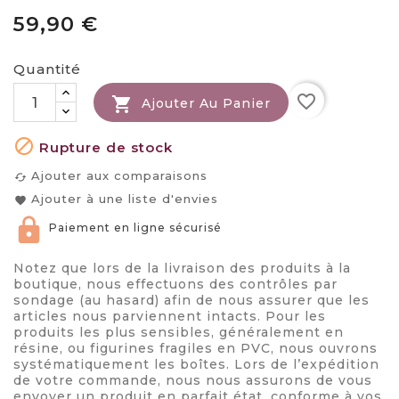
59,90 €
Quantité
favorite_border

Ajouter Au Panier

Rupture de stock
Ajouter aux comparaisons
cached
Ajouter à une liste d'envies
favorite
Paiement en ligne sécurisé
Notez que lors de la livraison des produits à la
boutique, nous effectuons des contrôles par
sondage (au hasard) afin de nous assurer que les
articles nous parviennent intacts. Pour les
produits les plus sensibles, généralement en
résine, ou figurines fragiles en PVC, nous ouvrons
systématiquement les boîtes. Lors de l’expédition
de votre commande, nous nous assurons de vous
envoyer un produit en parfait état, conforme à vos