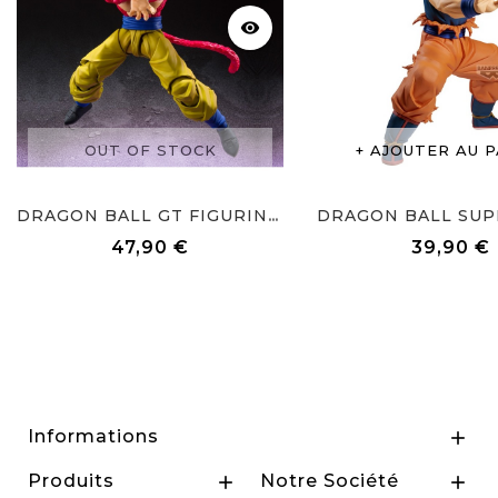
visibility
OUT OF STOCK
AJOUTER AU P
DRAGON BALL GT FIGURINE SON...
47,90 €
39,90 €
Prix
Prix
Informations

Produits
Notre Société

