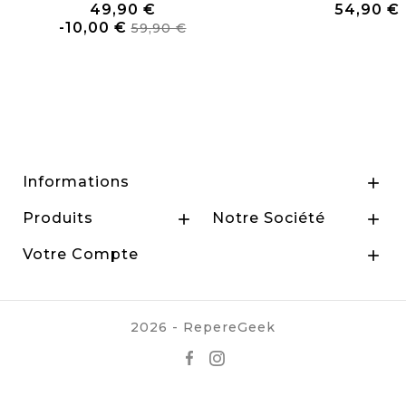
49,90 €
54,90 €
Prix
Prix
Prix
-10,00 €
59,90 €
de
base
Informations

Produits
Notre Société


Votre Compte

2026 - RepereGeek