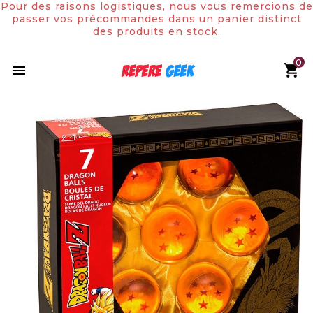
Pour des raisons logistiques, nous vous remercions de
passer vos précommandes dans un panier distinct
des produits en stock.
0

Rupture de stock