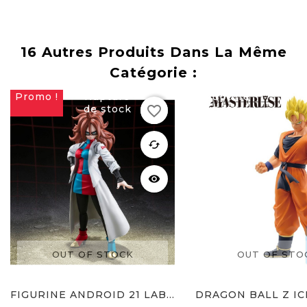
16 Autres Produits Dans La Même
Catégorie :
Promo !
Rupture
Rupture
favorite_border
de stock
de stock
favorite
cached
visibility
OUT OF STOCK
OUT OF STO
FIGURINE ANDROID 21 LAB...