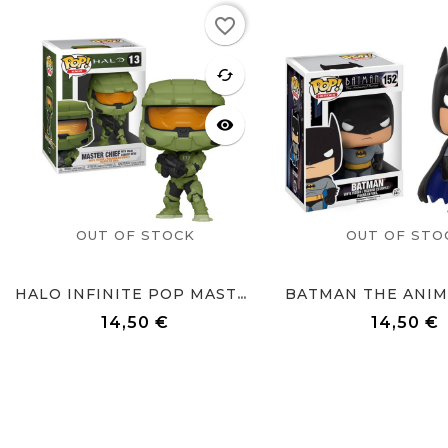
Rupture
Rupture
favorite_border
de stock
de stock
favorite
cached
visibility
OUT OF STOCK
OUT OF STO
HALO INFINITE POP MASTER CHIEF
14,50 €
14,50 €
Prix
Prix