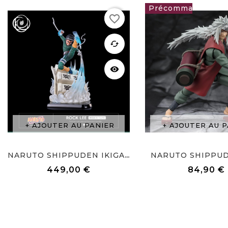
favorite_border
84,90 €
favorite
cached
visibility
AJOUTER AU PANIER
AJOUTER AU P
NARUTO SHIPPUDE
NARUTO SHIPPUDEN IKIGAI...
449,00 €
84,90 €
Prix
Prix