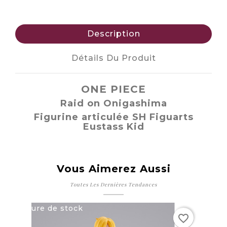
Description
Détails Du Produit
ONE PIECE
Raid on Onigashima
Figurine articulée SH Figuarts
Eustass Kid
Vous Aimerez Aussi
Toutes Les Dernières Tendances
Rupture de stock
favorite_border
favorite