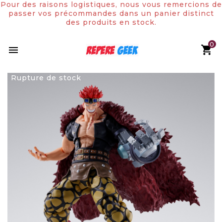
Pour des raisons logistiques, nous vous remercions de
passer vos précommandes dans un panier distinct
des produits en stock.
0

Rupture de stock