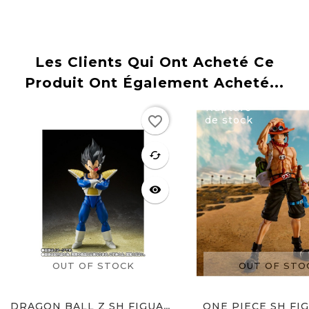
Prix
Les Clients Qui Ont Acheté Ce
Produit Ont Également Acheté...
Rupture
Rupture
favorite_border
de stock
de stock
favorite
cached
visibility
OUT OF STOCK
OUT OF STO
ONE PIECE SH FIG
DRAGON BALL Z SH FIGUARTS...