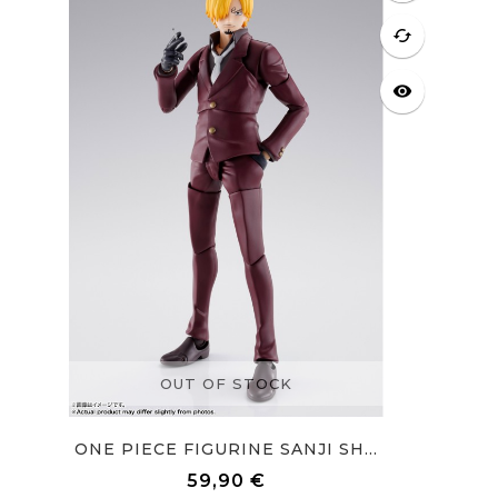
cached
visibility
OUT OF STOCK
ONE PIECE FIGURINE SANJI SH...
59,90 €