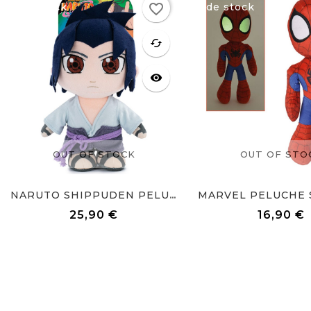
favorite_border
de stock
de stock
favorite
cached
visibility
OUT OF STOCK
OUT OF STO
NARUTO SHIPPUDEN PELUCHE...
25,90 €
16,90 €
Prix
Prix