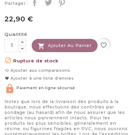
Partager :
22,90 €
Quantité
favorite_border

Ajouter Au Panier

Rupture de stock
Ajouter aux comparaisons
cached
Ajouter à une liste d'envies
favorite
Paiement en ligne sécurisé
Notez que lors de la livraison des produits à la
boutique, nous effectuons des contrôles par
sondage (au hasard) afin de nous assurer que les
articles nous parviennent intacts. Pour les
produits les plus sensibles, généralement en
résine, ou figurines fragiles en PVC, nous ouvrons
systématiquement les boîtes. Lors de l’expédition