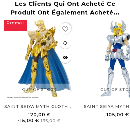
Les Clients Qui Ont Acheté Ce
Produit Ont Également Acheté...
Promo !
Rupture
Rupture
favorite_border
de stock
de stock
favorite
cached
visibility
OUT OF STOCK
OUT OF STO
SAINT SEIYA MYTH 
SAINT SEIYA MYTH CLOTH EX...
120,00 €
105,00 €
Prix
Prix
Prix
-15,00 €
135,00 €
de