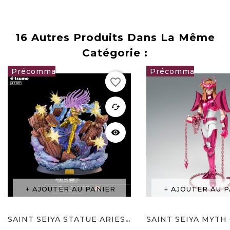
base
16 Autres Produits Dans La Même
Catégorie :
favorite_border
999,00 €
132,00 €
favorite
cached
visibility
AJOUTER AU PANIER
AJOUTER AU P
SAINT SEIYA STATUE ARIES MU...