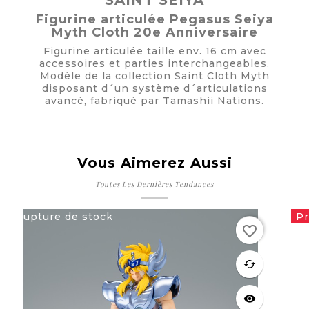
SAINT SEIYA
Figurine articulée Pegasus Seiya
Myth Cloth 20e Anniversaire
Figurine articulée taille env. 16 cm avec
accessoires et parties interchangeables.
Modèle de la collection Saint Cloth Myth
disposant d´un système d´articulations
avancé, fabriqué par Tamashii Nations.
Vous Aimerez Aussi
Toutes Les Dernières Tendances
Rupture de stock
Pr
favorite_border
favorite
cached
visibility