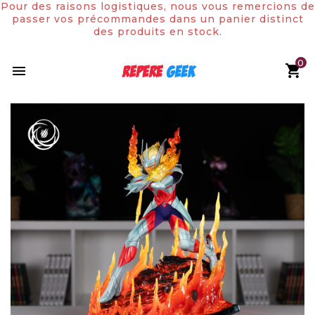
Pour des raisons logistiques, nous vous remercions de
passer vos précommandes dans un panier distinct
des produits en stock.
0
