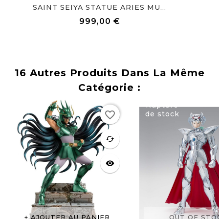
SAINT SEIYA STATUE ARIES MU...
999,00 €
Prix
16 Autres Produits Dans La Même
Catégorie :
Rupture
favorite_border
de stock
favorite
cached
visibility
AJOUTER AU PANIER
OUT OF STO