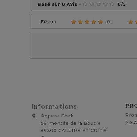
Basé sur
0
Avis
-
0
/
5
Filtre:
(0)
PR
Informations
Prom
Repere Geek

Nouv
59, montée de la Boucle
69300 CALUIRE ET CUIRE