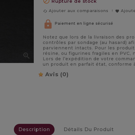

Rupture de stock
Ajouter aux comparaisons
Ajoute
cached
favorite
Paiement en ligne sécurisé
Notez que lors de la livraison des pr
contrôles par sondage (au hasard) afi
parviennent intacts. Pour les produi
résine, ou figurines fragiles en PVC

Lors de l’expédition de votre comma
un produit en parfait état, conforme 
Avis
(0)
Description
Détails Du Produit