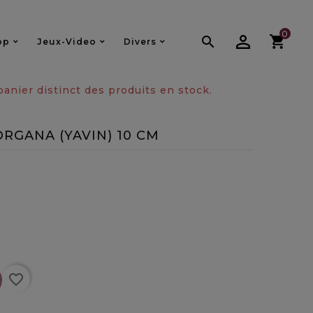
0

op
Jeux-Video
Divers
nier distinct des produits en stock.
ORGANA (YAVIN) 10 CM
favorite_border