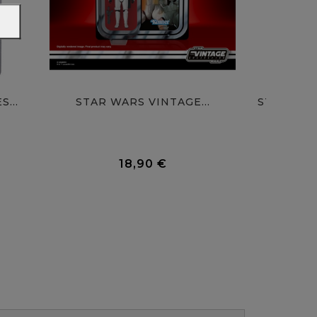
...
STAR WARS VINTAGE...
STAR WAR
0 Avis
0 Avis
18,90 €
Prix