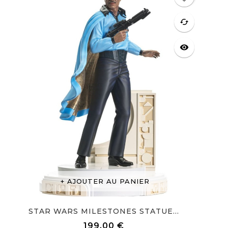
cached
visibility
AJOUTER AU PANIER
STAR WARS MILESTONES STATUE...
199,00 €