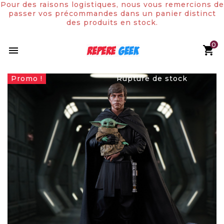
Pour des raisons logistiques, nous vous remercions de
passer vos précommandes dans un panier distinct
des produits en stock.
0

Promo !
Rupture de stock