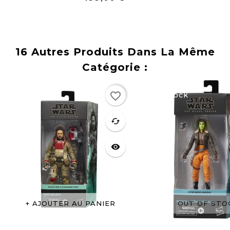
Prix
16 Autres Produits Dans La Même
Catégorie :
Rupture
favorite_border
de stock
favorite
cached
visibility
AJOUTER AU PANIER
OUT OF STO