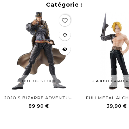
Catégorie :
Rupture
favorite_border
de stock
favorite
cached
visibility
OUT OF STOCK
AJOUTER AU P
FULLMETAL ALCHE
JOJO S BIZARRE ADVENTURE...
89,90 €
39,90 €
Prix
Prix