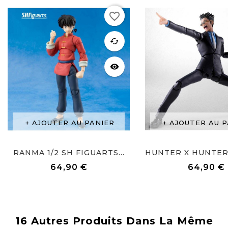
favorite_border
favorite
cached
visibility
AJOUTER AU PANIER
AJOUTER AU P
RANMA 1/2 SH FIGUARTS...
64,90 €
64,90 €
Prix
Prix
16 Autres Produits Dans La Même