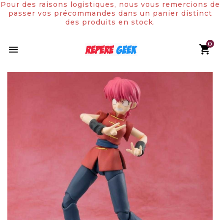
Pour des raisons logistiques, nous vous remercions de
passer vos précommandes dans un panier distinct
des produits en stock.
0
