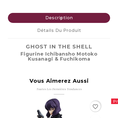
Description
Détails Du Produit
GHOST IN THE SHELL
Figurine Ichibansho Motoko
Kusanagi & Fuchikoma
Vous Aimerez Aussi
Toutes Les Dernières Tendances
Pr
favorite_border
favorite