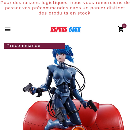
Pour des raisons logistiques, nous vous remercions de
passer vos précommandes dans un panier distinct
des produits en stock.
0

84,90 €