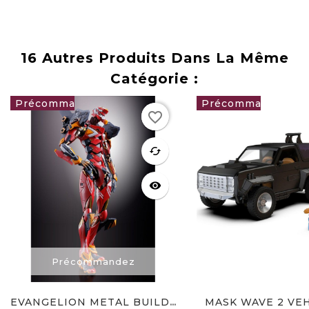
16 Autres Produits Dans La Même
Catégorie :
favorite_border
269,00 €
86,90 €
favorite
cached
visibility
Précommandez
Précommand
MASK WAVE 2 VEHI
EVANGELION METAL BUILD...