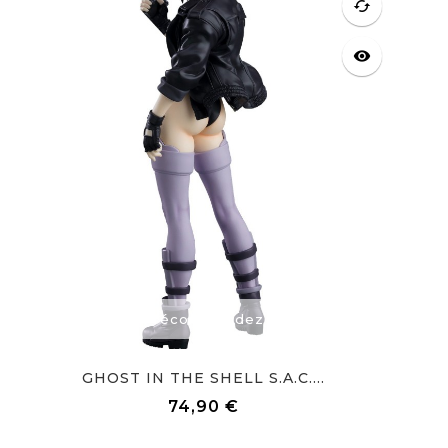
cached
visibility
Précommandez
GHOST IN THE SHELL S.A.C....
74,90 €
Prix