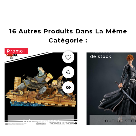
16 Autres Produits Dans La Même
Catégorie :
Promo !
Rupture
favorite_border
de stock
favorite
cached
visibility
Précommandez
OUT OF STO