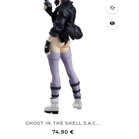
cached
visibility
Précommandez
GHOST IN THE SHELL S.A.C....
74,90 €
Prix