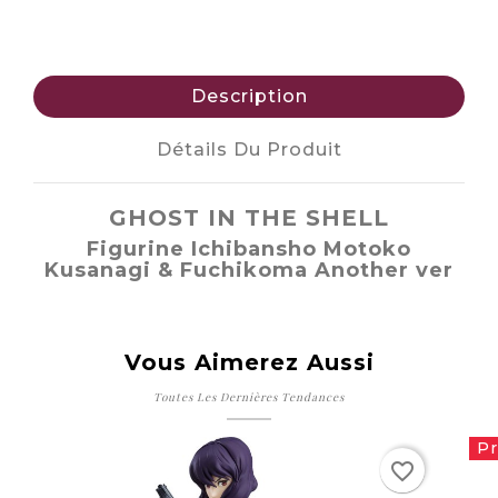
Description
Détails Du Produit
GHOST IN THE SHELL
Figurine Ichibansho Motoko
Kusanagi & Fuchikoma Another ver
Vous Aimerez Aussi
Toutes Les Dernières Tendances
Pr
favorite_border
favorite