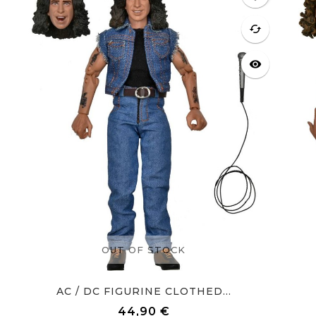
cached
visibility
OUT OF STOCK
AC / DC FIGURINE CLOTHED...
44,90 €