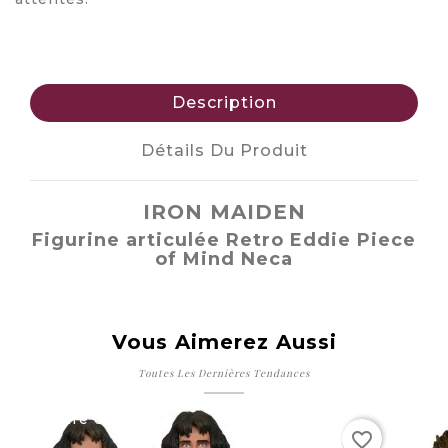
Description
Détails Du Produit
IRON MAIDEN
Figurine articulée Retro Eddie Piece
of Mind Neca
Vous Aimerez Aussi
Toutes Les Dernières Tendances
Rupture de stock
Ru
favorite_border
favorite