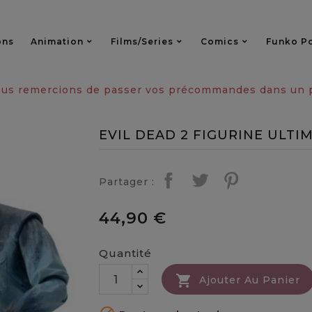
ons
Animation
Films/series
Comics
Funko P
vous remercions de passer vos précommandes dans un pa
EVIL DEAD 2 FIGURINE ULTI
Partager :
44,90 €
Quantité

Ajouter Au Panier