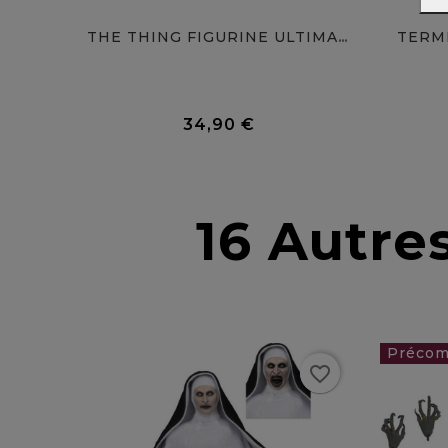
TERMI
THE THING FIGURINE ULTIMATE...
0 Avis
34,90 €
Prix
16 Autre
favorite_border
115,0
favorite