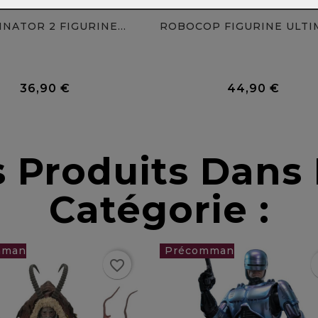
NATOR 2 FIGURINE...
0 Avis
36,90 €
44,90 €
Prix
Prix
s Produits Dan
Catégorie :
favorite_border
f
0 €
339,00 €
favorite