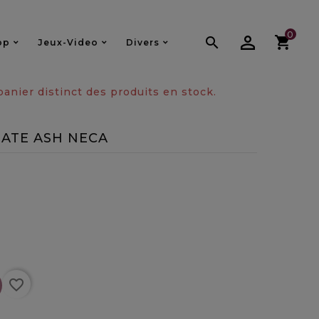
0

op
Jeux-Video
Divers
nier distinct des produits en stock.
MATE ASH NECA
favorite_border