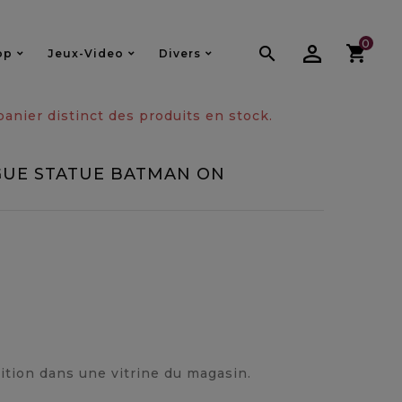
0

op
Jeux-Video
Divers
nier distinct des produits en stock.
GUE STATUE BATMAN ON
sition dans une vitrine du magasin.