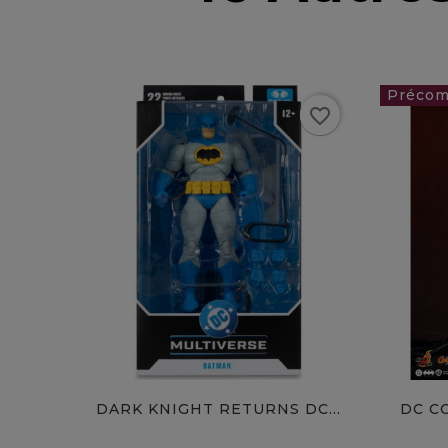
favorite_border
419,0
favorite
DARK KNIGHT RETURNS DC...
DC C