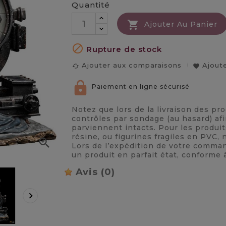
Quantité

Ajouter Au Panier

Rupture de stock
Ajouter aux comparaisons
Ajoute
cached
favorite
Paiement en ligne sécurisé
Notez que lors de la livraison des pr
contrôles par sondage (au hasard) afi
parviennent intacts. Pour les produi
résine, ou figurines fragiles en PVC

Lors de l’expédition de votre comma
un produit en parfait état, conforme 
Avis
(0)
