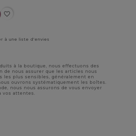
favorite_border
r à une liste d'envies
oduits à la boutique, nous effectuons des
n de nous assurer que les articles nous
ts les plus sensibles, généralement en
, nous ouvrons systématiquement les boîtes.
nde, nous nous assurons de vous envoyer
à vos attentes.