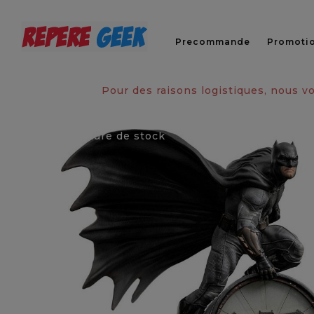
Precommande
Promoti
Pour des raisons logistiques, nous 
Rupture de stock