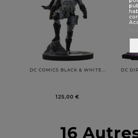
pou
pub
hab
con
Acc
Plu
DC COMICS BLACK & WHITE...
DC DI
0 Avis
125,00 €
Prix
16 Autre