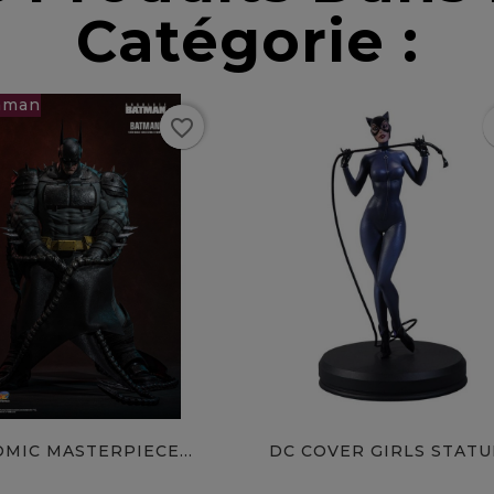
Catégorie :
Rupture
favorite_border
f
de stock
0 €
favorite
OMIC MASTERPIECE...
DC COVER GIRLS STATUE