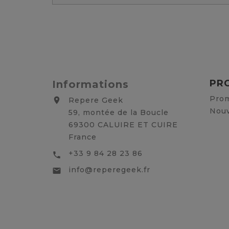
PR
Informations
Prom
Repere Geek

Nouv
59, montée de la Boucle
69300 CALUIRE ET CUIRE
France
+33 9 84 28 23 86

info@reperegeek.fr
