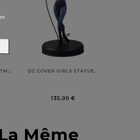
on
DC COVER GIRLS STATUE...
DC COMICS STATUE 1/6 BATMAN...
0 Avis
0 Avis
135,00 €
Prix
s La Même