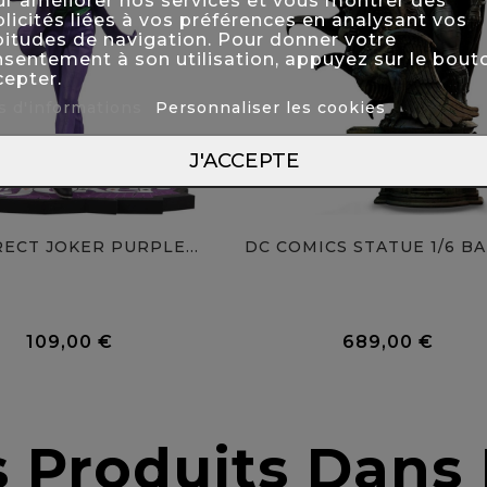
r améliorer nos services et vous montrer des
licités liées à vos préférences en analysant vos
itudes de navigation. Pour donner votre
sentement à son utilisation, appuyez sur le bout
epter.
s d'informations
Personnaliser les cookies
J'ACCEPTE
RECT JOKER PURPLE...
0 Avis
109,00 €
689,00 €
Prix
Prix
s Produits Dan