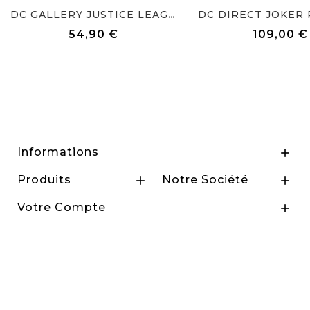
DC DIRECT JOKER 
DC GALLERY JUSTICE LEAGUE...
54,90 €
109,00 €
Prix
Prix
Informations

Produits
Notre Société


Votre Compte

2026 - RepereGeek