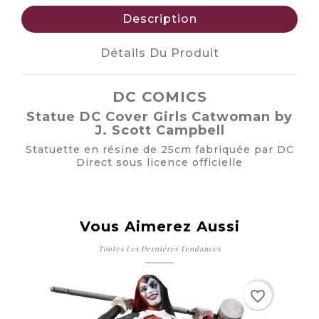
Description
Détails Du Produit
DC COMICS
Statue DC Cover Girls Catwoman by
J. Scott Campbell
Statuette en résine de 25cm fabriquée par DC
Direct sous licence officielle
Vous Aimerez Aussi
Toutes Les Dernières Tendances
Rupture de stock
Ru
favorite_border
favorite