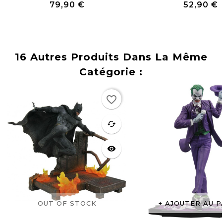
79,90 €
52,90 €
Prix
Prix
16 Autres Produits Dans La Même
Catégorie :
Rupture
favorite_border
de stock
favorite
cached
visibility
OUT OF STOCK
AJOUTER AU P