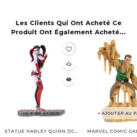
Les Clients Qui Ont Acheté Ce
Produit Ont Également Acheté...
Rupture
favorite_border
de stock
favorite
cached
visibility
OUT OF STOCK
AJOUTER AU P
STATUE HARLEY QUINN DC...