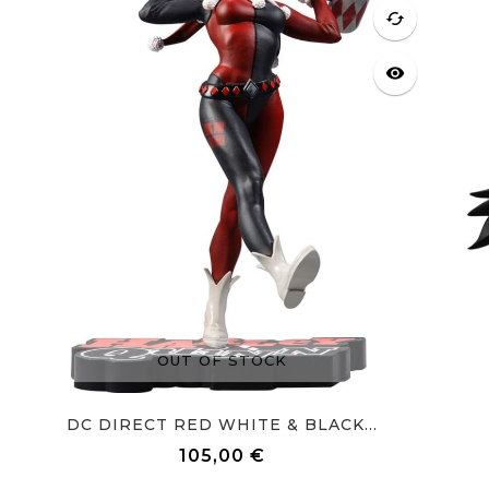
cached
visibility
OUT OF STOCK
DC DIRECT RED WHITE & BLACK...
105,00 €
Prix