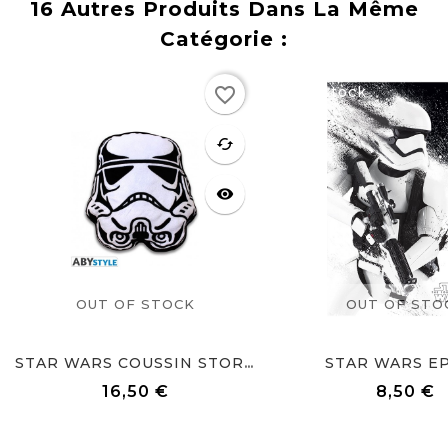
16 Autres Produits Dans La Même
Catégorie :
Rupture
Rupture
favorite_border
de stock
de stock
favorite
cached
visibility
OUT OF STOCK
OUT OF STO
STAR WARS EPV
STAR WARS COUSSIN STORMTROOPER
16,50 €
8,50 €
Prix
Prix