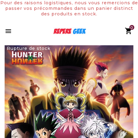
Pour des raisons logistiques, nous vous remercions de
passer vos précommandes dans un panier distinct
des produits en stock.
0

Rupture de stock