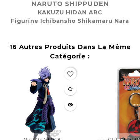
NARUTO SHIPPUDEN
KAKUZU HIDAN ARC
Figurine Ichibansho Shikamaru Nara
16 Autres Produits Dans La Même
Catégorie :
Rupture
Rupture
favorite_border
de stock
de stock
favorite
cached
visibility
OUT OF STOCK
OUT OF STO