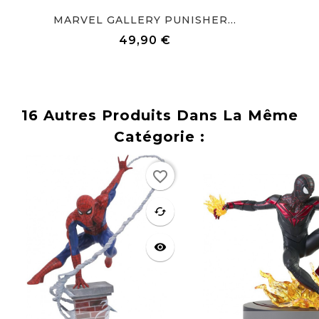
MARVEL GALLERY PUNISHER...
49,90 €
Prix
16 Autres Produits Dans La Même
Catégorie :
Rupture
Rupture
favorite_border
de stock
de stock
favorite
cached
visibility