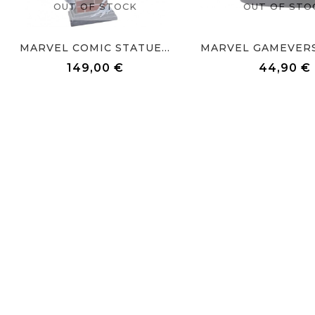
OUT OF STOCK
OUT OF STO
MARVEL COMIC STATUE...
149,00 €
44,90 €
Prix
Prix
Informations

Produits
Notre Société


Votre Compte

2026 - RepereGeek