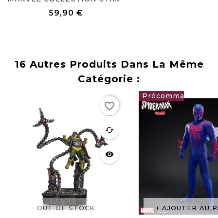
59,90 €
Prix
16 Autres Produits Dans La Même
Catégorie :
Rupture
favorite_border
de stock
125,00 €
favorite
cached
visibility
OUT OF STOCK
AJOUTER AU P