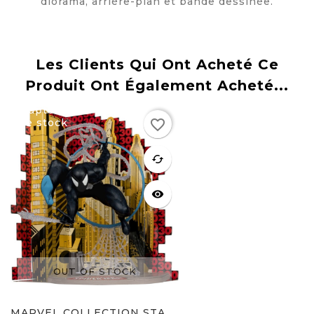
diorama, arrière-plan et bande dessinée.
Les Clients Qui Ont Acheté Ce
Produit Ont Également Acheté...
Rupture
favorite_border
de stock
favorite
cached
visibility
OUT OF STOCK
MARVEL COLLECTION STATUE...