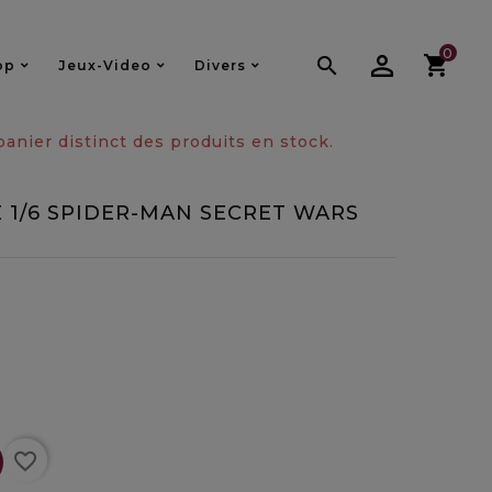
0

op
Jeux-Video
Divers
nier distinct des produits en stock.
 1/6 SPIDER-MAN SECRET WARS
favorite_border