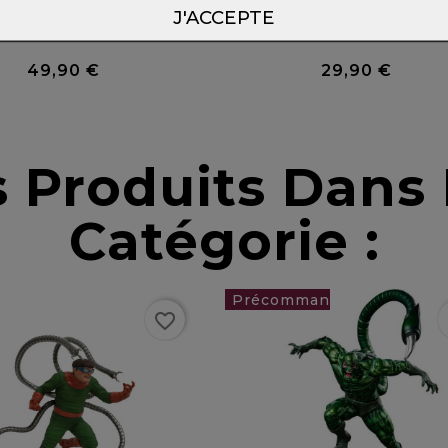
J'ACCEPTE
0 Avis
49,90 €
29,90 €
Prix
Prix
s Produits Dan
Catégorie :
re
favorite_border
f
ock
275,00 €
favorite