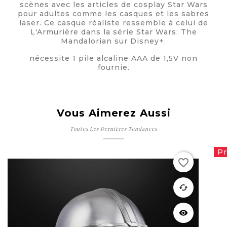
scènes avec les articles de cosplay Star Wars
pour adultes comme les casques et les sabres
laser. Ce casque réaliste ressemble à celui de
L'Armurière dans la série Star Wars: The
Mandalorian sur Disney+.
nécessite 1 pile alcaline AAA de 1,5V non
fournie.
Vous Aimerez Aussi
Toutes Les Dernières Tendances
Rupture de stock
Pr
favorite_border
favorite
cached
visibility