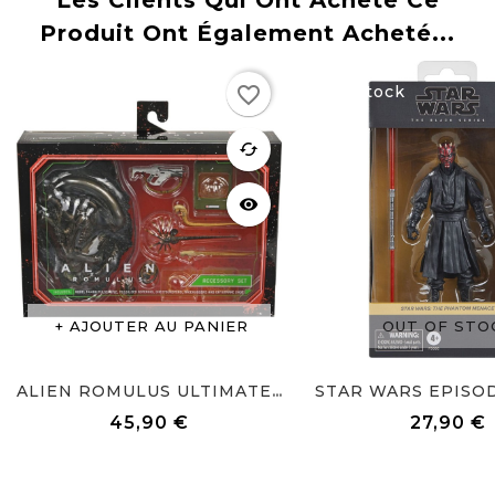
Produit Ont Également Acheté...
Rupture
favorite_border
de stock
favorite
cached
visibility
AJOUTER AU PANIER
OUT OF STO
ALIEN ROMULUS ULTIMATE...
45,90 €
27,90 €
Prix
Prix