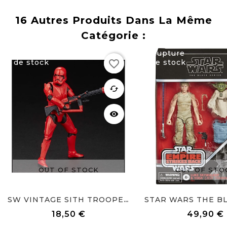
16 Autres Produits Dans La Même
Catégorie :
Rupture
Rupture
favorite_border
de stock
de stock
favorite
cached
visibility
OUT OF STOCK
OUT OF STO
SW VINTAGE SITH TROOPER 10 CM
18,50 €
49,90 €
Prix
Prix