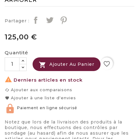
Partager :
125,00 €
Quantité
favorite_border

Ajouter Au Panier

Derniers articles en stock
Ajouter aux comparaisons
cached
Ajouter à une liste d'envies
favorite
Paiement en ligne sécurisé
Notez que lors de la livraison des produits à la
boutique, nous effectuons des contrôles par
sondage (au hasard) afin de nous assurer que les
articles nous parviennent intacts. Pour les