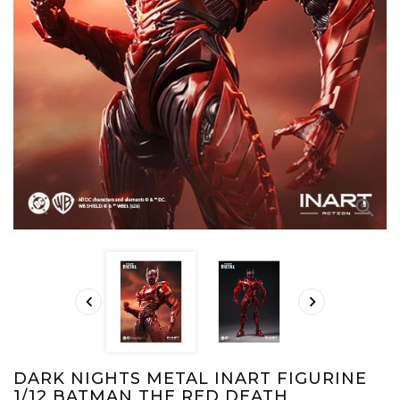



DARK NIGHTS METAL INART FIGURINE
1/12 BATMAN THE RED DEATH