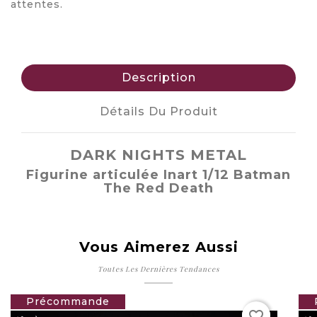
attentes.
Description
Détails Du Produit
DARK NIGHTS METAL
Figurine articulée Inart 1/12 Batman
The Red Death
Vous Aimerez Aussi
Toutes Les Dernières Tendances
favorite_border
129,00 €
favorite