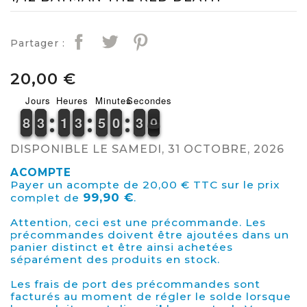
Partager :
20,00 €
Jours
Heures
Minutes
Secondes
7
7
8
8
2
2
3
3
1
1
1
1
2
2
3
3
4
4
5
5
9
9
0
0
3
2
0
9
3
0
DISPONIBLE LE SAMEDI, 31 OCTOBRE, 2026
ACOMPTE
Payer un acompte de 20,00 € TTC sur le prix
99,90 €
complet de
.
Attention, ceci est une précommande. Les
précommandes doivent être ajoutées dans un
panier distinct et être ainsi achetées
séparément des produits en stock.
Les frais de port des précommandes sont
facturés au moment de régler le solde lorsque