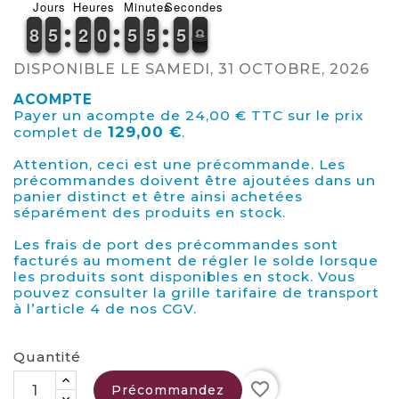
Jours
Heures
Minutes
Secondes
7
7
8
8
4
4
5
5
1
1
2
2
9
9
0
0
4
4
5
5
6
5
5
0
5
5
9
8
8
DISPONIBLE LE SAMEDI, 31 OCTOBRE, 2026
ACOMPTE
Payer un acompte de 24,00 € TTC sur le prix
129,00 €
complet de
.
Attention, ceci est une précommande. Les
précommandes doivent être ajoutées dans un
panier distinct et être ainsi achetées
séparément des produits en stock.
Les frais de port des précommandes sont
facturés au moment de régler le solde lorsque
les produits sont disponibles en stock. Vous
pouvez consulter la grille tarifaire de transport
à l’article 4 de nos CGV.
Quantité
favorite_border
Précommandez