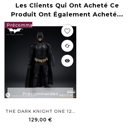
Les Clients Qui Ont Acheté Ce
Produit Ont Également Acheté...
favorite_border
129,00 €
favorite
cached
visibility
Précommandez
THE DARK KNIGHT ONE 12...
129,00 €
Prix