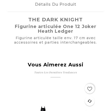
Détails Du Produit
THE DARK KNIGHT
Figurine articulée One 12 Joker
Heath Ledger
Figurine articulée taille env. 17 cm avec
accessoires et parties interchangeables.
Vous Aimerez Aussi
Toutes Les Dernières Tendances
Rupture de stock
Ru
favorite_border
favorite
cached