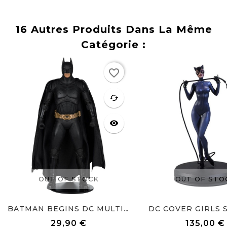
16 Autres Produits Dans La Même
Catégorie :
Rupture
Rupture
favorite_border
de stock
de stock
favorite
cached
visibility
OUT OF STOCK
OUT OF STO
DC COVER GIRLS S
BATMAN BEGINS DC MULTIVERSE...
29,90 €
135,00 €