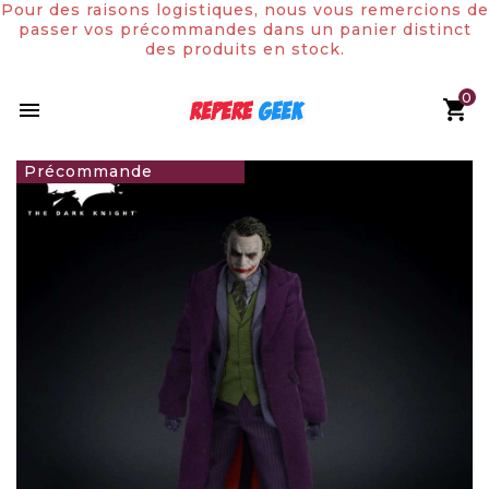
Pour des raisons logistiques, nous vous remercions de
passer vos précommandes dans un panier distinct
des produits en stock.
0

129,00 €