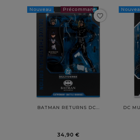
Nouveau
Nouvea
favorite_border
34,90 €
favorite
BATMAN RETURNS DC...
DC MU
0 Avis
34,90 €