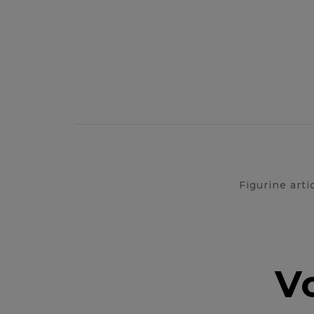
Figurine arti
V