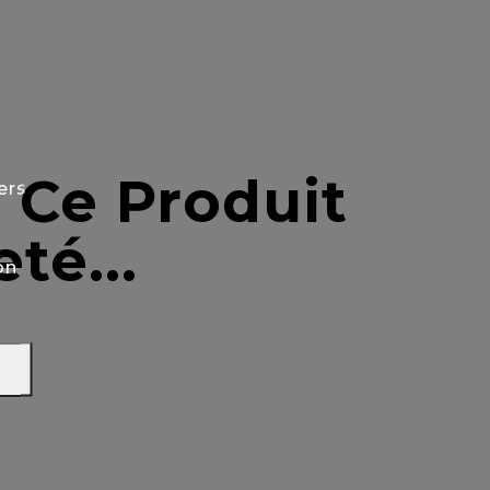
 Ce Produit
ers
té...
on