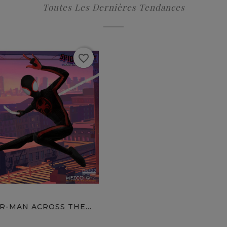
Toutes Les Dernières Tendances
favorite_border
favorite
R-MAN ACROSS THE...