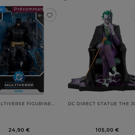
u
Rupture
favorite_border
f
de stock
24,90 €
favorite
LTIVERSE FIGURINE...
0 Avis
24,90 €
105,00 €