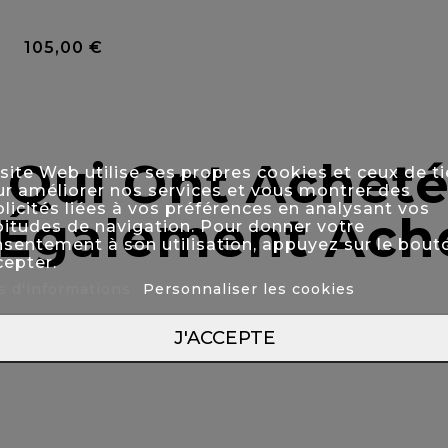
0 Avis
105,00 €
Prix
s Qui Ont Acheté
site Web utilise ses propres cookies et ceux de ti
r améliorer nos services et vous montrer des
licités liées à vos préférences en analysant vos
Également Ache
itudes de navigation. Pour donner votre
sentement à son utilisation, appuyez sur le bout
epter.
s d'informations
Personnaliser les cookies
J'ACCEPTE