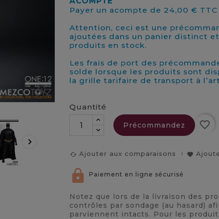
ACOMPTE
Payer un acompte de 24,00 € TTC 
Attention, ceci est une précomma
ajoutées dans un panier distinct e
produits en stock.
Les frais de port des précommande
solde lorsque les produits sont di
la grille tarifaire de transport à l’a

Quantité
favorite_border
Précommandez

Ajouter aux comparaisons
Ajoute
cached
favorite
Paiement en ligne sécurisé
Notez que lors de la livraison des pr
contrôles par sondage (au hasard) afi
parviennent intacts. Pour les produi