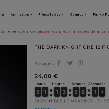
ons
Animation
Films/series
Comics
Funko P
vous remercions de passer vos précommandes dans un pa
THE DARK KNIGHT ONE 12 F
Partager :
24,00 €
Jours
Heures
Minutes
Secondes
4
4
5
5
1
1
1
1
1
1
1
1
2
2
3
3
4
4
5
5
7
7
8
8
1
1
1
1
4
3
3
DISPONIBLE LE MERCREDI, 30 S