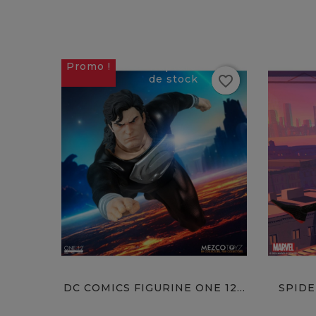
Promo !
Rupture
favorite_border
de stock
favorite
DC COMICS FIGURINE ONE 12...
SPIDE